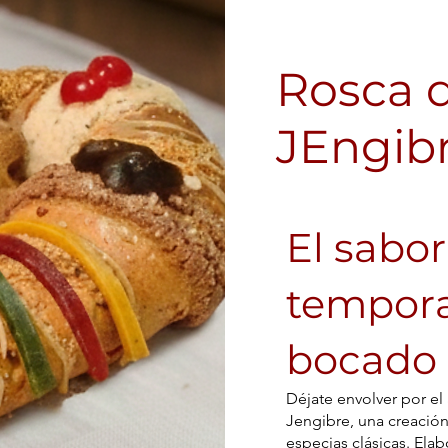
Rosca d
JEngib
El sabor
tempora
bocado
Déjate envolver por el
Jengibre, una creació
especias clásicas. Ela