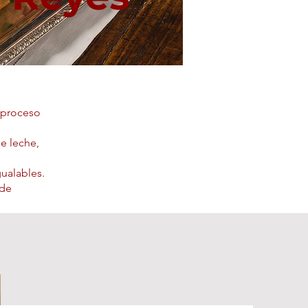
n proceso
e leche,
gualables.
 de