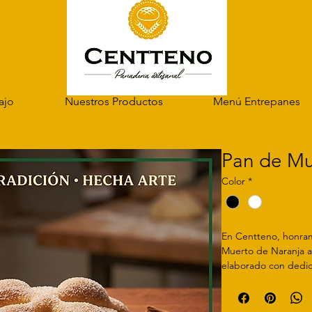
ajo
Nuestros Productos
Menú Entrepanes
Pan de Mu
Color
*
En Centteno, honram
Muerto de Naranja ar
elaborado con dedica
Cada pieza refleja la
nuestra panadería ar
y único. Ideal para q