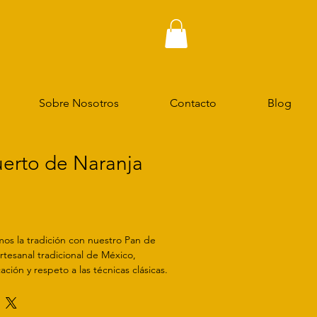
Sobre Nosotros
Contacto
Blog
erto de Naranja
os la tradición con nuestro Pan de
tesanal tradicional de México,
ción y respeto a las técnicas clásicas.
 pasión, arte y magia que caracteriza
tesanal, brindando un sabor auténtico
uienes valoran la cultura y la calidad en