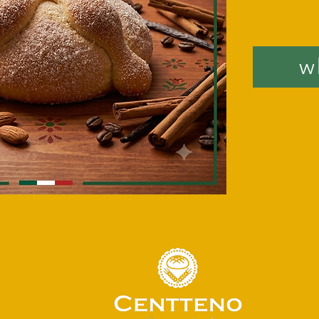
cada bocado, nuestr
que conecta historia
Descubre un product
tu mesa.
w