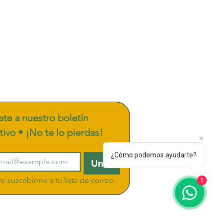
te a nuestro boletín 
tivo • ¡No te lo pierdas!
¿Cómo podemos ayudarte?
Unirse
o suscribirme a tu lista de correo.
1