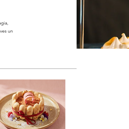
gia,
eves un