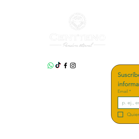
Síganos
acto
Suscríbe
informa
Email
*
 Clavería,
Quier