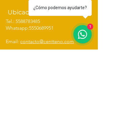
la panadería artesanal en cada 
concha.
¿Cómo podemos ayudarte?
Ubicación y Contacto
Tel.:
5588783485
1
Whatsapp:
5550689951
Email:
contacto@centteno.com
Dirección: Av. Cuitláhuac 2906, Col.
Clavería, Azcapotzalco, C.P.
02080
Síganos
Suscríbete a nuestro boletín 
informativo • ¡No te lo 
pierdas!
Email
*