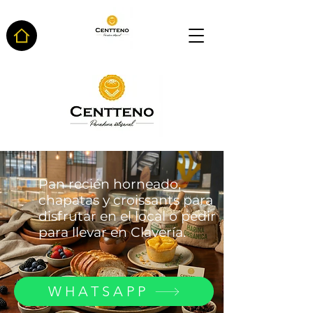
Pan recién horneado,
chapatas y croissants para
disfrutar en el local o pedir
para llevar en Clavería.
WHATSAPP